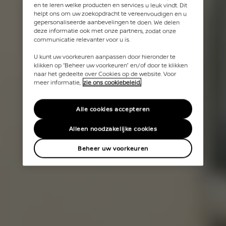
en te leren welke producten en services u leuk vindt. Dit
helpt ons om uw zoekopdracht te vereenvoudigen en u
gepersonaliseerde aanbevelingen te doen. We delen
deze informatie ook met onze partners, zodat onze
communicatie relevanter voor u is.
U kunt uw voorkeuren aanpassen door hieronder te
klikken op “Beheer uw voorkeuren” en/of door te klikken
naar het gedeelte over Cookies op de website. Voor
meer informatie,
zie ons cookiebeleid.
Alle cookies accepteren
Alleen noodzakelijke cookies
Beheer uw voorkeuren