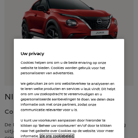
Uw privacy
Cookies helpen ons om u de beste ervaring op onze
website te bieden. Cookies worden gebruik voor het
personaliseren van advertenties.
We gebruiken ze om ons websiteverkeer te analyseren en
te leren welke producten en services u leuk vindt. Dit helpt
NISSAN JUKE
ons om uw zoekopdracht te vereenvoudigen en u
gepersonaliseerde aanbevelingen te doen. We delen deze
informatie ook met onze partners, zodat onze
communicatie relevanter voor u is.
Compacte hybride SUV
U kunt uw voorkeuren aanpassen door hieronder te
De Nissan Juke maakt elke rit tot een plezierig
klikken op “Beheer uw voorkeuren” en/of door te klikken
uitje dankzij zijn iconische ontwerp en
naar het gedeelte over Cookies op de website. Voor meer
informatie,
zie ons cookiebeleid.
opvallende persoonlijkheid. Hij combineert