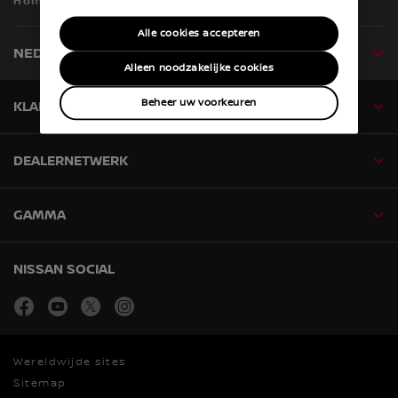
Home
PRIJZEN EN UITVOERINGEN
Alle cookies accepteren
NEDERLANDS
Alleen noodzakelijke cookies
Beheer uw voorkeuren
KLANTENSERVICE
DEALERNETWERK
GAMMA
NISSAN SOCIAL
facebook
youtube
twitter
instagram
Wereldwijde sites
Sitemap