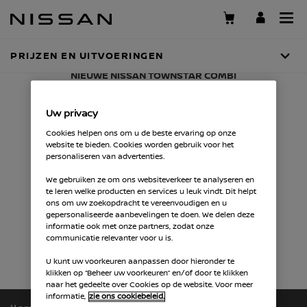
Skip
to
main
content
PRIJZEN EN UITVOERINGEN
NIEUWE NISSAN TOWNSTAR COMBI
PRIJZEN EN
Uw privacy
UITVOERINGEN
Cookies helpen ons om u de beste ervaring op onze
website te bieden. Cookies worden gebruik voor het
personaliseren van advertenties.
We gebruiken ze om ons websiteverkeer te analyseren en
te leren welke producten en services u leuk vindt. Dit helpt
ons om uw zoekopdracht te vereenvoudigen en u
gepersonaliseerde aanbevelingen te doen. We delen deze
informatie ook met onze partners, zodat onze
communicatie relevanter voor u is.
U kunt uw voorkeuren aanpassen door hieronder te
klikken op “Beheer uw voorkeuren” en/of door te klikken
naar het gedeelte over Cookies op de website. Voor meer
informatie,
zie ons cookiebeleid.