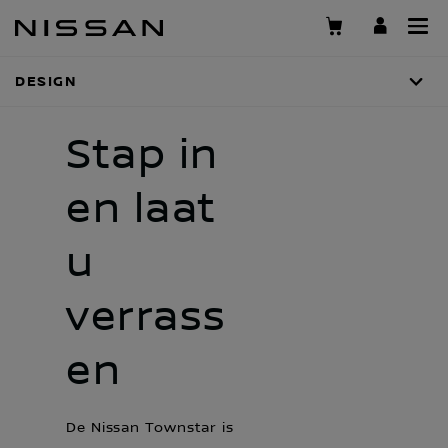
Skip
to
main
DESIGN
content
Stap in
en laat
u
verrass
en
De Nissan Townstar is