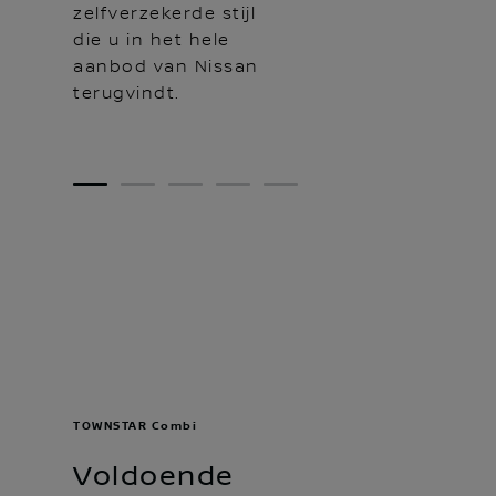
zelfverzekerde stijl
die u in het hele
aanbod van Nissan
terugvindt.
1
2
3
4
5
TOWNSTAR Combi
Voldoende