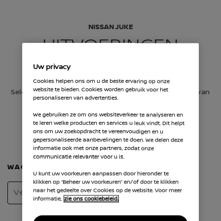
NISSAN JUKE
UITVOERINGEN
VERGELIJKEN
Uw privacy
Cookies helpen ons om u de beste ervaring op onze
website te bieden. Cookies worden gebruik voor het
Selecteer en vergelijk verschillende uitvoeringen van
personaliseren van advertenties.
de Nissan Juke
We gebruiken ze om ons websiteverkeer te analyseren en
te leren welke producten en services u leuk vindt. Dit helpt
ons om uw zoekopdracht te vereenvoudigen en u
Selecteer in de lijst het juiste model + de uitvoering
gepersonaliseerde aanbevelingen te doen. We delen deze
en vergelijk maximaal 3 uitvoeringen met elkaar
informatie ook met onze partners, zodat onze
communicatie relevanter voor u is.
WAGEN SELECTEREN
U kunt uw voorkeuren aanpassen door hieronder te
klikken op “Beheer uw voorkeuren” en/of door te klikken
naar het gedeelte over Cookies op de website. Voor meer
Versies
informatie,
zie ons cookiebeleid.